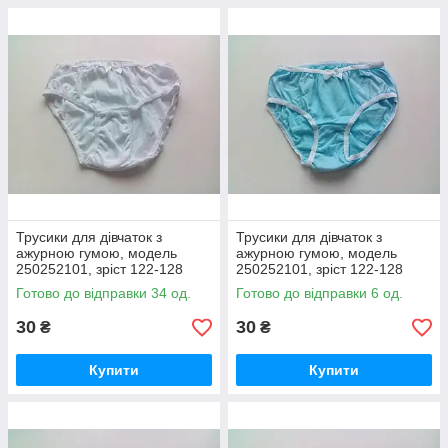
Трусики для дівчаток з
Трусики для дівчаток з
ажурною гумою, модель
ажурною гумою, модель
250252101, зріст 122-128
250252101, зріст 122-128
розмір 68 БІЛІ/труси дивчачі
розмір 68 ГОЛУБИ / труси
Готово до відправки 34 од.
Готово до відправки 6 од.
труси
дівчатру труси
30
30
₴
₴
Купити
Купити