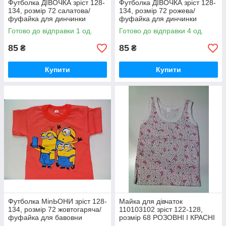
Футболка ДІВОЧКА зріст 128-
Футболка ДІВОЧКА зріст 128-
134, розмір 72 салатова/
134, розмір 72 рожева/
фуфайка для динчинки
фуфайка для динчинки
Готово до відправки 1 од.
Готово до відправки 4 од.
85
85
₴
₴
Купити
Купити
Футболка MinЬОНИ зріст 128-
Майка для дівчаток
134, розмір 72 жовтогаряча/
110103102 зріст 122-128,
фуфайка для бавовни
розмір 68 РОЗОВНІ І КРАСНІ
КВІТИ/майка для динчинки