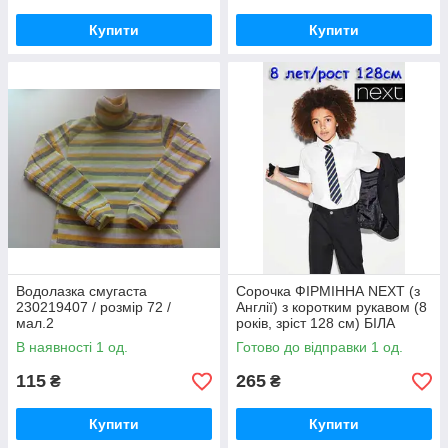
Купити
Купити
Водолазка смугаста
Сорочка ФІРМІННА NEXT (з
230219407 / розмір 72 /
Англії) з коротким рукавом (8
мал.2
років, зріст 128 см) БІЛА
В наявності 1 од.
Готово до відправки 1 од.
115
265
₴
₴
Купити
Купити