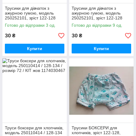
Трусики для дівчаток з
Трусики для дівчаток з
ажурною гумою, модель
ажурною гумою, модель
250252101, зріст 122-128
250252101, зріст 122-128
розмір 68 СІРНІ/труси дивчачі
розмір 68 РОЗОВНІ/труси
Готово до відправки 3 од.
Готово до відправки 9 од.
труси
дівчатру труси
30
30
₴
₴
Купити
Купити
Труси боксери для хлопчиків,
Трусики БОКСЕРИ для
модель 250110414 / 128-134
хлопчиків, зріст 122-128,