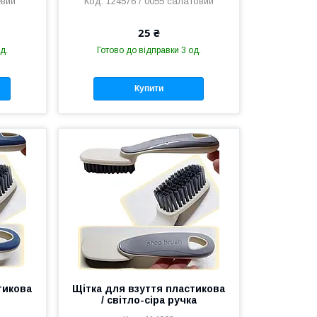
евий
124576 / 0055 салатовий
25 ₴
д.
Готово до відправки 3 од.
Купити
тикова
Щітка для взуття пластикова
/ світло-сіра ручка