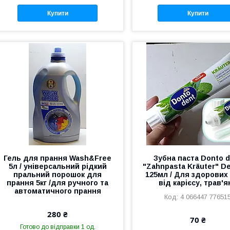
Купити
Купити
Гель для прання Wash&Free
Зубна паста Donto 
5л / універсальний рідкий
"Zahnpasta Kräuter" De
пральний порошок для
125мл / Для здорових
прання 5кг /для ручного та
від карієсу, трав'я
автоматичного прання
4 066447 77651
280 ₴
70 ₴
Готово до відправки 1 од.