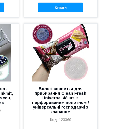
Купити
dent
Вологі серветки для
nkmit,
прибирання Clean Fresh
 ясен,
Universal 48 шт. з
на
перфорованим полотном /
універсальні господарчі з
5
клапаном
123369