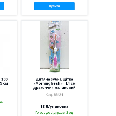
Купити
 100
Дитяча зубна щітка
,5 см
«Morningfresh» , 14 см
дракончик малиновий
88424
д.
18 ₴/упаковка
Готово до відправки 2 од.