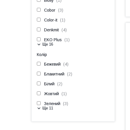
Biolly
1
Cobor
3
Color-it
1
Denkmit
4
EKO Plus
1
Ще 16
Колір
Бежевий
4
Блакитний
2
Білий
2
Жовтий
1
Зелений
3
Ще 11