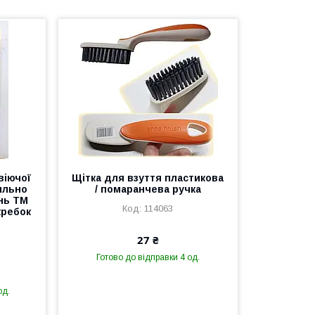
віючої
Щітка для взуття пластикова
сильно
/ помаранчева ручка
нь ТМ
114063
кребок
27 ₴
Готово до відправки 4 од.
од.