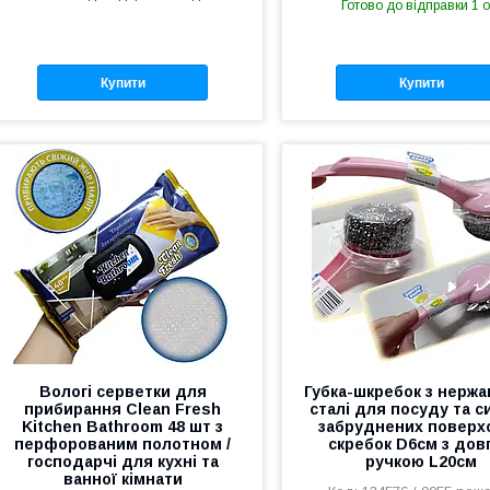
Готово до відправки 1 о
Купити
Купити
Вологі серветки для
Губка-шкребок з нержа
прибирання Clean Fresh
сталі для посуду та 
Kitchen Bathroom 48 шт з
забруднених поверхо
перфорованим полотном /
скребок D6см з дов
господарчі для кухні та
ручкою L20см
ванної кімнати