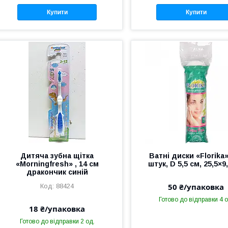
Купити
Купити
Дитяча зубна щітка
Ватні диски «Florika»
«Morningfresh» , 14 см
штук, D 5,5 см, 25,5×9
дракончик синій
50 ₴/упаковка
88424
Готово до відправки 4 о
18 ₴/упаковка
Готово до відправки 2 од.