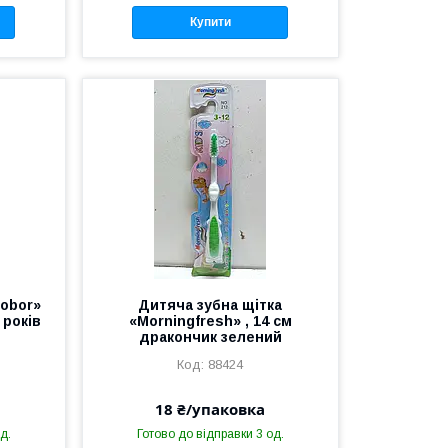
Купити
Cobor»
Дитяча зубна щітка
 років
«Morningfresh» , 14 см
дракончик зелений
88424
18 ₴/упаковка
д.
Готово до відправки 3 од.