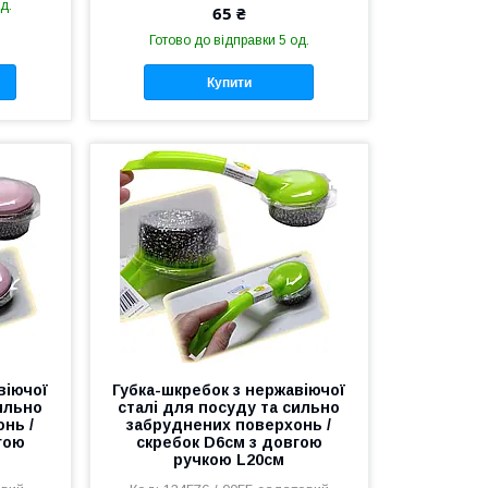
д.
65 ₴
Готово до відправки 5 од.
Купити
віючої
Губка-шкребок з нержавіючої
сильно
сталі для посуду та сильно
нь /
забруднених поверхонь /
гою
скребок D6см з довгою
ручкою L20см