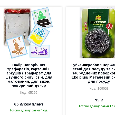
Набір новорічних
Губка-шкребок з нержа
трафаретів, картонні 8
сталі для посуду та 
аркушів / Трафарет для
забруднених поверхо
штучного снігу, стін, для
Eko plus/ Металевий с
малювання, для вікон,
для посуду
новорічний декор
109052
95266
15 ₴
65 ₴/комплект
Готово до відправки 17 
Готово до відправки 4 од.