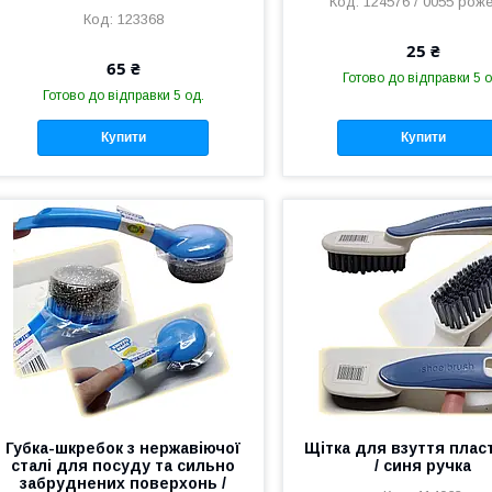
124576 / 0055 рож
123368
25 ₴
65 ₴
Готово до відправки 5 о
Готово до відправки 5 од.
Купити
Купити
Губка-шкребок з нержавіючої
Щітка для взуття плас
сталі для посуду та сильно
/ синя ручка
забруднених поверхонь /