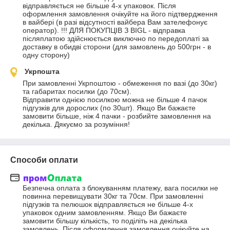
відправляється не більше 4-х упаковок. Після 
оформлення замовлення очікуйте на його підтвердження 
в вайбері (в разі відсутності вайбера Вам зателефонує 
оператор). !!! ДЛЯ ПОКУПЦІВ З BIGL - відправка 
післяплатою здійснюється виключно по передоплаті за 
доставку в обидві сторони (для замовлень до 500грн - в 
одну сторону)
Укрпошта
При замовленні Укрпоштою - обмеження по вазі (до 30кг) 
та габаритах посилки (до 70см).

Відправити однією посилкою можна не більше 4 пачок 
підгузків для дорослих (по 30шт). Якщо Ви бажаєте 
замовити більше, ніж 4 пачки - розбийте замовлення на 
декілька. Дякуємо за розуміння!
Способи оплати
Безпечна оплата з блокуванням платежу, вага посилки не 
повинна перевищувати 30кг та 70см. При замовленні 
підгузків та пелюшок відправляється не більше 4-х 
упаковок одним замовленням. Якщо Ви бажаєте 
замовити більшу кількість, то поділіть на декілька 
замовлень. Після оформлення замовлення очікуйте на 