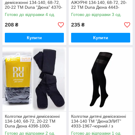
демісезонні 134-140, 68-72,
АЖУРНІ 134-140, 68-72, 20-
20-22 ТМ Duna "Дюна" 4370-
22 ТМ Duna Дюна 4443-
2544-білий / весна-осінь
1821-чорний / весна-осінь
Готово до відправки 4 од.
Готово до відправки 3 од.
208
235
₴
₴
Купити
Купити
Колготки дитячі демісезонні
Колготки дитячі демісезонні
134-140, 68-72, 20-22 ТМ
134-140 ТМ "ДюнаЭЛИТ"
Duna Дюна 4398-1000-
4933-1967-чорний / з
чорний / весна-осінь
імітацією панчіх / весна-осінь
Готово до відправки 2 од.
Готово до відправки 1 од.