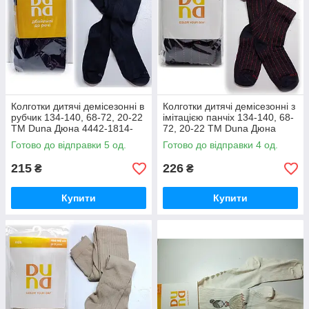
Колготки дитячі демісезонні в
Колготки дитячі демісезонні з
рубчик 134-140, 68-72, 20-22
імітацією панчіх 134-140, 68-
ТМ Duna Дюна 4442-1814-
72, 20-22 ТМ Duna Дюна
чорний / весна-осінь
4434-1807-чорний / весна-
Готово до відправки 5 од.
Готово до відправки 4 од.
осінь
215
226
₴
₴
Купити
Купити