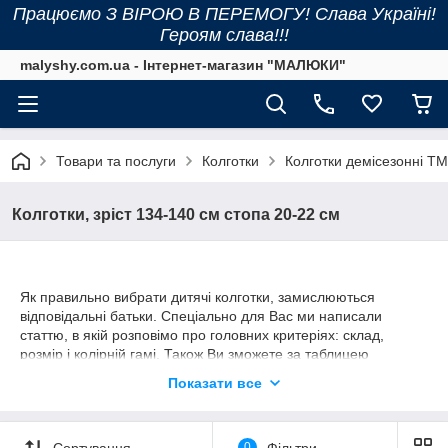
Працюємо З ВІРОЮ В ПЕРЕМОГУ! Слава Україні!
Героям слава!!!
malyshy.com.ua - Інтернет-магазин "МАЛЮКИ"
Товари та послуги
Колготки
Колготки демісезонні ТМ
Колготки, зріст 134-140 см стопа 20-22 см
Як правильно вибрати дитячі колготки, замислюються
відповідальні батьки. Спеціально для Вас ми написали
статтю, в якій розповімо про головних критеріях: склад,
розмір і колірній гамі. Також Ви зможете за таблицею
підібрати потрібний розмір колготок для своєї дитини.
Показати все
Розмірна сітка демісезонних і махрових колготок ТМ Дюна і
Легка хода представлена внизу нашої статті.
!!! НАТИСНІТЬ СЮДИ ДЛЯ ПЕРЕХОДУ НА СТАТТЮ !!!
Сортування
0
Фільтри