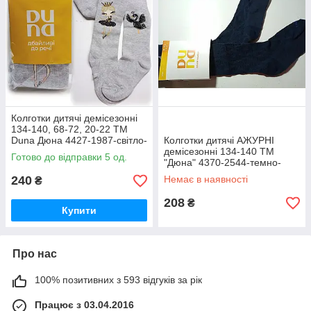
Колготки дитячі демісезонні
134-140, 68-72, 20-22 ТМ
Duna Дюна 4427-1987-світло-
Колготки дитячі АЖУРНІ
сірий / весна-осінь
демісезонні 134-140 ТМ
Готово до відправки 5 од.
"Дюна" 4370-2544-темно-
синій / весна-осінь
240
Немає в наявності
₴
208
₴
Купити
Про нас
100% позитивних з 593 відгуків за рік
Працює з 03.04.2016