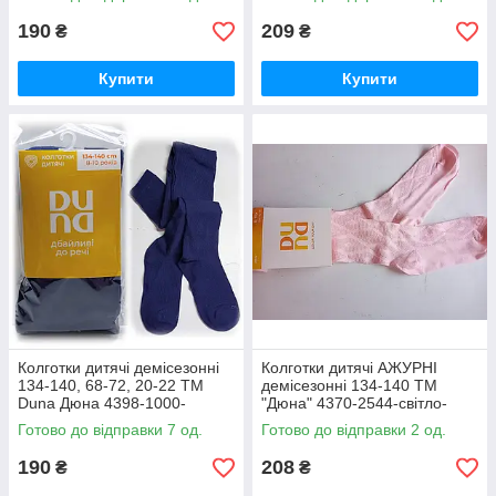
190
209
₴
₴
Купити
Купити
Колготки дитячі демісезонні
Колготки дитячі АЖУРНІ
134-140, 68-72, 20-22 ТМ
демісезонні 134-140 ТМ
Duna Дюна 4398-1000-
"Дюна" 4370-2544-світло-
темно-синій / весна-осінь
рожевий / весна-осінь
Готово до відправки 7 од.
Готово до відправки 2 од.
190
208
₴
₴