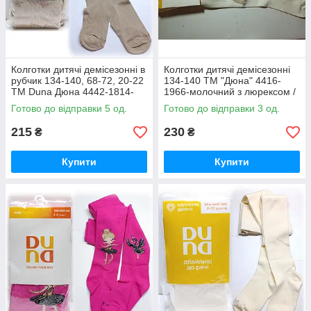
Колготки дитячі демісезонні в
Колготки дитячі демісезонні
рубчик 134-140, 68-72, 20-22
134-140 ТМ "Дюна" 4416-
ТМ Duna Дюна 4442-1814-
1966-молочний з люрексом /
темний сіро-беж / весна-осінь
весна-осінь
Готово до відправки 5 од.
Готово до відправки 3 од.
215
230
₴
₴
Купити
Купити