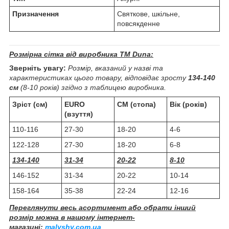
Призначення
Святкове, шкільне,
повсякденне
Розмірна сітка від виробника ТМ Duna:
Зверніть увагу:
Розмір, вказаний у назві та
характеристиках цього товару, відповідає зросту
134-140
см
(8-10 років) згідно з таблицею виробника.
Зріст (см)
EURO
СМ (стопа)
Вік (років)
(взуття)
110-116
27-30
18-20
4-6
122-128
27-30
18-20
6-8
134-140
31-34
20-22
8-10
146-152
31-34
20-22
10-14
158-164
35-38
22-24
12-16
Переглянути весь асортимент або обрати інший
розмір можна в нашому інтернет-
магазині:
malyshy.com.ua