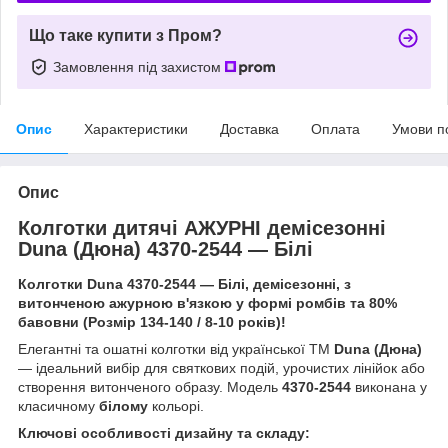
Що таке купити з Пром?
Замовлення під захистом
Опис
Характеристики
Доставка
Оплата
Умови п
Опис
Колготки дитячі АЖУРНІ демісезонні
Duna (Дюна) 4370-2544 — Білі
Колготки Duna 4370-2544 — Білі, демісезонні, з
витонченою ажурною в'язкою у формі ромбів та 80%
бавовни (Розмір 134-140 / 8-10 років)!
Елегантні та ошатні колготки від української ТМ
Duna (Дюна)
— ідеальний вибір для святкових подій, урочистих лінійок або
створення витонченого образу. Модель
4370-2544
виконана у
класичному
білому
кольорі.
Ключові особливості дизайну та складу: