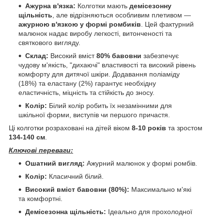
Ажурна в'язка:
Колготки мають
демісезонну
щільність
, але відрізняються особливим плетивом —
ажурною в'язкою у формі ромбиків
. Цей фактурний
малюнок надає виробу легкості, витонченості та
святкового вигляду.
Склад:
Високий вміст
80% бавовни
забезпечує
чудову м'якість, "дихаючі" властивості та високий рівень
комфорту для дитячої шкіри. Додавання поліаміду
(18%) та еластану (2%) гарантує необхідну
еластичність, міцність та стійкість до зносу.
Колір:
Білий колір робить їх незамінними для
шкільної форми, виступів чи першого причастя.
Ці колготки розраховані на дітей віком
8-10 років
та зростом
134-140 см
.
Ключові переваги:
Ошатний вигляд:
Ажурний малюнок у формі ромбів.
Колір:
Класичний білий.
Високий вміст бавовни (80%):
Максимально м'які
та комфортні.
Демісезонна щільність:
Ідеально для прохолодної