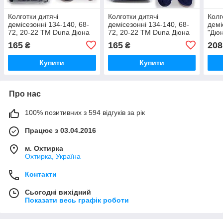
Колготки дитячі
Колготки дитячі
Колг
демісезонні 134-140, 68-
демісезонні 134-140, 68-
демі
72, 20-22 ТМ Duna Дюна
72, 20-22 ТМ Duna Дюна
"Дюн
489-1000-чорний / весна-
489-1000-синій / весна-
роже
165
165
208
₴
₴
осінь
осінь
Купити
Купити
Про нас
100% позитивних з 594 відгуків за рік
Працює з 03.04.2016
м. Охтирка
Охтирка, Україна
Контакти
Сьогодні вихідний
Показати весь графік роботи