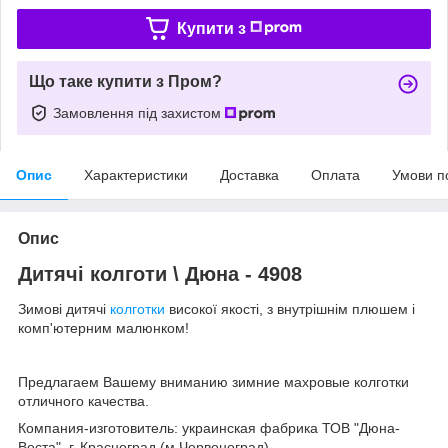
Купити з
Що таке купити з Пром?
Замовлення під захистом
Опис
Характеристики
Доставка
Оплата
Умови п
Опис
Дитячі колготи \ Дюна - 4908
Зимові дитячі
колготки
високої якості, з внутрішнім плюшем і
комп'ютерним малюнком!
Предлагаем Вашему вниманию зимние махровые колготки
отличного качества.
Компания-изготовитель: украинская фабрика ТОВ "Дюна-
Веста", г. Красноград (м.Червоноград).