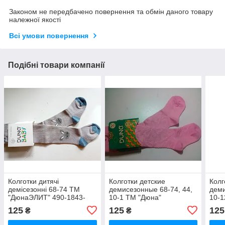
Законом не передбачено повернення та обмін даного товару
належної якості
Всі умови повернення
Подібні товари компанії
Колготки дитячі
Колготки детские
Колг
демісезонні 68-74 ТМ
демисезонные 68-74, 44,
деми
"ДюнаЭЛИТ" 490-1843-
10-1 ТМ "Дюна"
10-1
світло-сірий / колготи НА
АЖУРНЫЕ 4в437-1785-
0980
125
125
125
₴
₴
ПІДГУЗОК
розовый /колготи дитячі
дитя
демісезонні