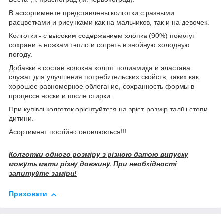
В ассортименте представлены колготки с разными
расцветками и рисунками как на мальчиков, так и на девочек.
Колготки - с высоким содержанием хлопка (90%) помогут
сохранить ножкам тепло и согреть в знойную холодную
погоду.
Добавки в состав волокна колгот полиамида и эластана
служат для улучшения потребительских свойств, таких как
хорошее равномерное облегание, сохранность формы в
процессе носки и после стирки.
При купівлі колготок орієнтуйтеся на зріст, розмір талії і стопи
дитини.
Асортимент постійно оновлюється!!!
Колготки одного розміру з різною датою випуску
можуть мати різну довжину. При необхідності
запитуйте заміри!
Приховати