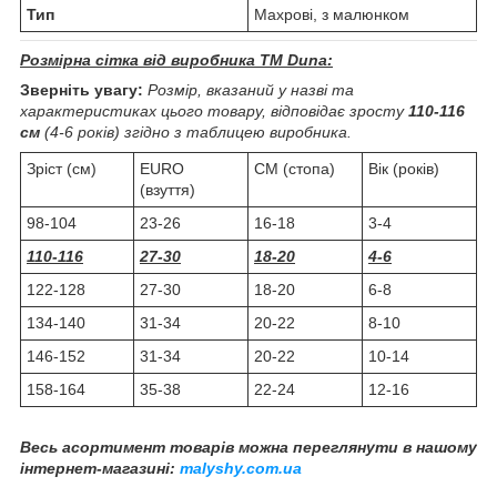
Тип
Махрові, з малюнком
Розмірна сітка від виробника ТМ Duna:
Зверніть увагу:
Розмір, вказаний у назві та
характеристиках цього товару, відповідає зросту
110-116
см
(4-6 років) згідно з таблицею виробника.
Зріст (см)
EURO
СМ (стопа)
Вік (років)
(взуття)
98-104
23-26
16-18
3-4
110-116
27-30
18-20
4-6
122-128
27-30
18-20
6-8
134-140
31-34
20-22
8-10
146-152
31-34
20-22
10-14
158-164
35-38
22-24
12-16
Весь асортимент товарів можна переглянути в нашому
інтернет-магазині:
malyshy.com.ua