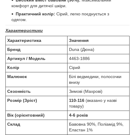
Високий вміст бавовни (90%):
Максимальний
комфорт для дитячої шкіри.
Практичний колір:
Сірий, легко поєднується з
одягом.
Характеристики
Характеристика
Значення
Бренд
Duna (Дюна)
Артикул / Модель
4463-1886
Колір
Сірий
Малюнок
Білі ведмедики, полосочки
внизу
Сезонність
Зимові (Махрові)
Розмір (Зріст)
110-116
(вказано у назві
товару)
Вік (орієнтовний)
4-6 років
Склад
Бавовна 90%, Поліамід 9%,
Еластан 1%