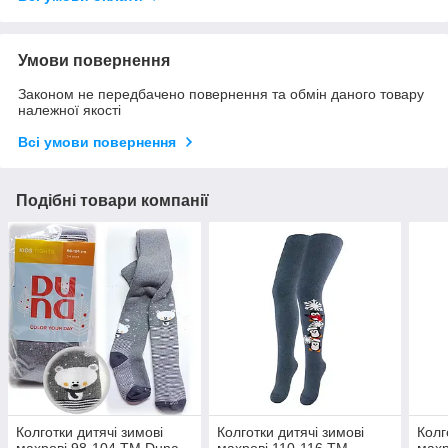
Умови повернення
Законом не передбачено повернення та обмін даного товару
належної якості
Всі умови повернення
Подібні товари компанії
Колготки дитячі зимові
Колготки дитячі зимові
Колг
махрові 98-104 ТМ Duna
махрові 110-116 ТМ
махр