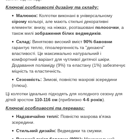
Ключові особливості дизайну та складу:
Малюнок:
Колготки виконані в універсальному
сірому
кольорі, але мають стильні декоративні
елементи: внизу, на ніжках, розташовані
полосочки
, а
також милі
зображення білих ведмедиків
.
Склад:
Винятково високий вміст
90% бавовни
гарантує тепло, гіпоалергенність та "дихаючі"
властивості. Це максимально натуральний і
комфортний варіант для чутливої дитячої шкіри.
Додавання поліаміду (9%) та еластану (1%) забезпечує
міцність та еластичність.
Сезонність:
Зимові, повністю махрові зсередини
(плюш).
Ці колготки ідеально підходять для холодного сезону для
дітей зростом
110-116 см
(приблизно
4-6 років
).
Ключові особливості та переваги:
Надзвичайно теплі:
Повністю махрова в'язка
зсередини.
Стильний дизайн:
Ведмедики та смужки.