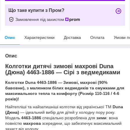
Що таке купити з Пром?
Замовлення під захистом
Опис
Характеристики
Доставка
Оплата
Умови п
Опис
Колготки дитячі зимові махрові Duna
(Дюна) 4463-1886 — Сірі з ведмедиками
Колготки Duna 4463-1886 — Зимові, махрові (90%
бавовни), з малюнком білих ведмедиків та смужками для
максимального тепла та комфорту (Розмір 110-116 / 4-6
років)!
Найтепліші та найзатишніші колготки від української ТМ
Duna
(Дюна)
— ідеальний вибір для дітей у холодну пору року.
Модель
4463-1886
спеціально розроблена для
зими
: вона
повністю
махрова
зсередини, що забезпечує максимальний
захист від холоду.