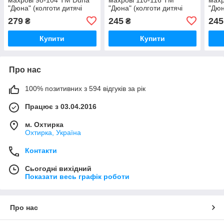
"Дюна" (колготи дитячі
"Дюна" (колготи дитячі
"Дюн
махрові) 4463-1886-сірий
махрові) 4462-2622-джинс
голу
279
245
245
₴
₴
Купити
Купити
Про нас
100% позитивних з 594 відгуків за рік
Працює з 03.04.2016
м. Охтирка
Охтирка, Україна
Контакти
Сьогодні вихідний
Показати весь графік роботи
Про нас