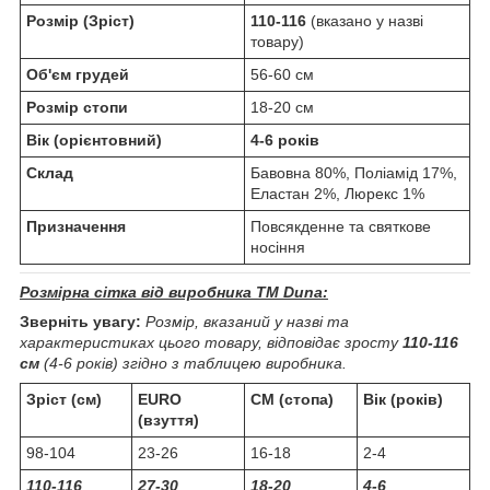
Розмір (Зріст)
110-116
(вказано у назві
товару)
Об'єм грудей
56-60 см
Розмір стопи
18-20 см
Вік (орієнтовний)
4-6 років
Склад
Бавовна 80%, Поліамід 17%,
Еластан 2%, Люрекс 1%
Призначення
Повсякденне та святкове
носіння
Розмірна сітка від виробника ТМ Duna:
Зверніть увагу:
Розмір, вказаний у назві та
характеристиках цього товару, відповідає зросту
110-116
см
(4-6 років) згідно з таблицею виробника.
Зріст (см)
EURO
СМ (стопа)
Вік (років)
(взуття)
98-104
23-26
16-18
2-4
110-116
27-30
18-20
4-6