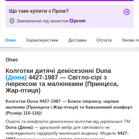
Що таке купити з Пром?
Замовлення під захистом
Опис
Характеристики
Доставка
Оплата
Умови п
Опис
Колготки дитячі демісезонні Duna
(Дюна)
4427-1987 — Світло-сірі з
люрексом та малюнками (Принцеса,
Жар-птиця)
Колготки Duna 4427-1987 — Блиск люрексу, чарівні
малюнки (Принцеса і Жар-птиця) та бавовняний комфорт
(Розмір 110-116)!
Ошатні та комфортні демісезонні колготки від української ТМ
Duna (Дюна)
— ідеальний вибір для святкового чи
повсякденного гардеробу маленької модниці. Модель
4427-