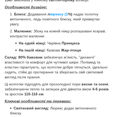
1987
виконана у ніжному
світло-сірому
кольорі.
Особливості дизайну:
Блиск:
Додавання
л
юрексу (1
%)
надає полотну
витонченого, ледь помітного блиску, який привертає
увагу.
Малюнки:
Збоку на кожній ніжці розташовані яскраві,
контрастні малюнки:
На одній ніжці:
Чарівна
Принцеса
.
На іншій ніжці:
Казкова
Жар-птиця
.
Склад:
80% бавовни
забезпечує м'якість, "дихаючі"
властивості та комфорт для чутливої шкіри. Поліамід та
еластан гарантують, що колготки добре тягнуться, ідеально
сидять, стійкі до протирання та зберігають свій святковий
вигляд після прання.
Ці колготки підходять для прохолодної пори
весни та осені
,
забезпечуючи тепло та затишок для дівчаток віком
4-6 років
та зростом
110-116 см
.
Ключові особливості та переваги:
Святковий вигляд:
Люрекс додає витонченого
блиску.