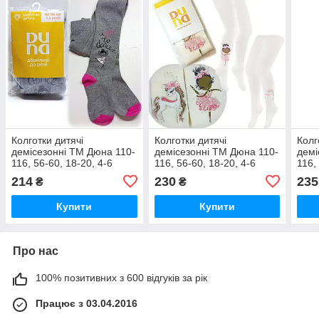
Колготки дитячі
Колготки дитячі
Колг
демісезонні ТМ Дюна 110-
демісезонні ТМ Дюна 110-
демі
116, 56-60, 18-20, 4-6
116, 56-60, 18-20, 4-6
116,
років / 4395-1945-сірий /
років / 4425-1985-
рокі
214
230
235
₴
₴
колготи Duna весна-осінь
молочний / колготи Duna
колг
весна-осінь
Купити
Купити
Про нас
100% позитивних з 600 відгуків за рік
Працює з 03.04.2016