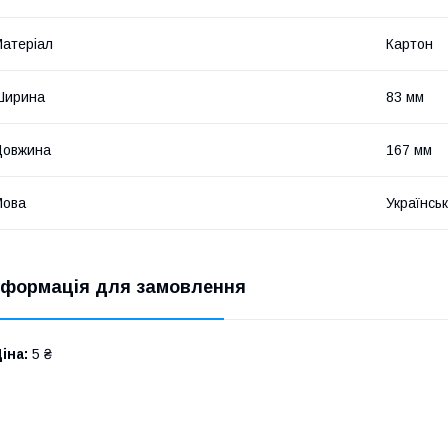
атеріал
Картон
Ширина
83 мм
Довжина
167 мм
Мова
Українсь
нформація для замовлення
іна:
5 ₴