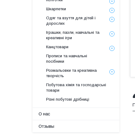
Шкарпетки
Одяг та взуття для дітей і
дорослих
Іграшки, пазли, навчальні та
креативні ігри
Канцтовари
Прописи та навчальні
посібники
Розмальовки та креативна
творчість
Побутова хімія та господарські
товари
Різні побутові дрібниці
П
—
О нас
Отзывы