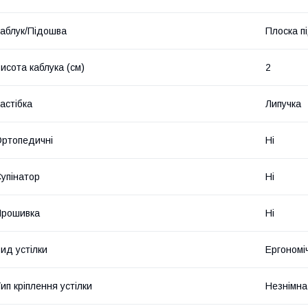
аблук/Підошва
Плоска п
исота каблука (см)
2
астібка
Липучка
ртопедичні
Ні
упінатор
Ні
Прошивка
Ні
ид устілки
Ергономі
ип кріплення устілки
Незнімна