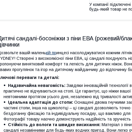
У компанії підключені
будь-який товар не п
Дитячі сандалі-босоніжки з піни ЕВА (рожевий/бла
дівчинки
озвольте вашій малень
кій пр
инцесі насолоджуватися кожним літні
YDNEY! Створені з високоякісної піни ЕВА, ці сандалі поєднують н
ропонуючи винятковий комфорт та легкість для дитячих ніжок. Вони 
вавих прогулянок та ігор на дитячому майданчику до відпочинку бі
лючові переваги та деталі:
Надзвичайна невагомість:
Завдяки інноваційній технології в
практично не відчуваються на стопі. Це гарантує, що ніжки ваш
невтомними протягом усього дня, незалежно від тривалості акти
Ідеальна адаптація до стопи:
Оснащені двома гнучкими зас
частині стопи, інша на щиколотці – ці сандалі дозволяють точно
бездоганну фіксацію та індивідуальну посадку, що важливо для 
Фотографії товару наочно демонструють надійність та зручність 
Стійкість до вологи та швидке висихання:
Матеріал з пін
сандалі незамінними для будь-яких водних пригод. Вони легко о