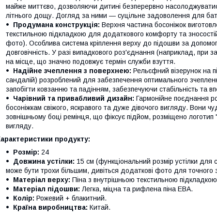
майже миттєво, дозволяючи дитині безперервно насолоджуватися 
літнього дощу. Догляд за ними — суцільне задоволення для бать
Продумана конструкція:
Верхня частина босоніжок виготовл
текстильною підкладкою для додаткового комфорту та зносостій
фото). Особлива система кріплення верху до підошви за допомо
довговічність. У разі випадкового роз'єднання (наприклад, при за
на місце, що значно подовжує термін служби взуття.
Надійне зчеплення з поверхнею:
Рельєфний візерунок на пі
сандалій) розроблений для забезпечення оптимального зчепленн
запобігти ковзанню та падінням, забезпечуючи стабільність та вп
Чарівний та привабливий дизайн:
Гармонійне поєднання ро
босоніжкам свіжого, яскравого та дуже дівочого вигляду. Вони чу
зовнішньому боці ремінця, що фіксує підйом, розміщено логотип
вигляду.
Характеристики продукту:
Розмір:
24
Довжина устілки:
15 см (функціональний розмір устілки для с
може бути трохи більшим, дивіться додаткові фото для точного з
Матеріал верху:
Піна з внутрішньою текстильною підкладкою
Матеріал підошви:
Легка, міцна та рифлена піна ЕВА.
Колір:
Рожевий + блакитний.
Країна виробництва:
Китай.