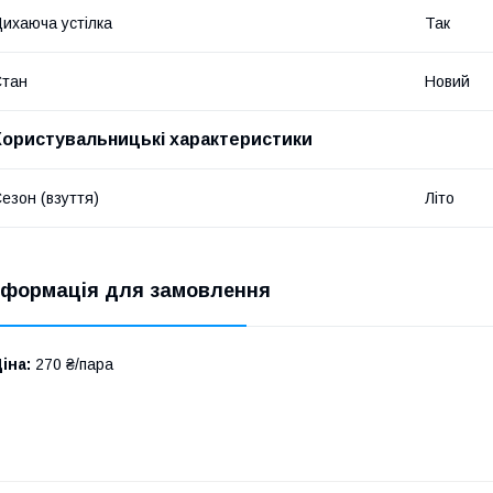
ихаюча устілка
Так
Стан
Новий
Користувальницькі характеристики
езон (взуття)
Літо
нформація для замовлення
іна:
270 ₴/пара