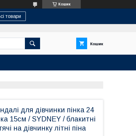
Кошик
сі товари
Кошик
ндалі для дівчинки пінка 24
ілка 15см / SYDNEY / блакитні
тячі на дівчинку літні піна