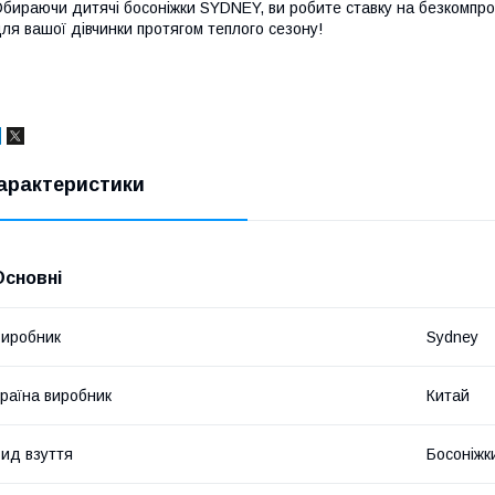
бираючи дитячі босоніжки SYDNEY, ви робите ставку на безкомпро
ля вашої дівчинки протягом теплого сезону!
арактеристики
Основні
иробник
Sydney
раїна виробник
Китай
ид взуття
Босоніжк