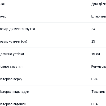
тать
Для дівч
олір
Блакитн
озмір дитячого взуття
24
озмір устілки (см)
15
овжина устілки
15 см
овнота взуття
Регульова
атеріал верху
EVA
атеріал підкладки
Текстиль
атеріал підошви
ЕВА