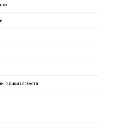
аток
ий
ні підйом і повнота