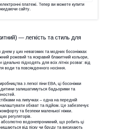
 електронні платежі. Тепер ви можете купити
окидаючи сайту.
китний) — легкість та стиль для
м днем у цих невагомих та модних босоніжках
іжний рожевий та яскравий блакитний кольори,
ідеально підходять для всіх літніх розваг: від
ля води та повсякденного носіння.
иробництва з легкої піни ЕВА, ці босоніжки
ої дитини залишатимуться бадьорими та
вностей.
тібками на липучках – одна на передній
 налаштувати обхват та підйом. Це забезпечує
комфорту та безпеки маленької ніжки.
цих регуляторів.
и абсолютно водонепроникний, що робить ці
чищаються від піску чи бруду та висихають