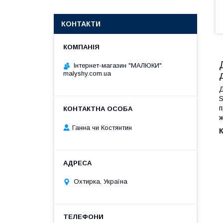
КОНТАКТИ
Інтернет-магазин "МАЛЮКИ"
malyshy.com.ua
Д
S
п
ж
Ганна чи Костянтин
К
Охтирка, Україна