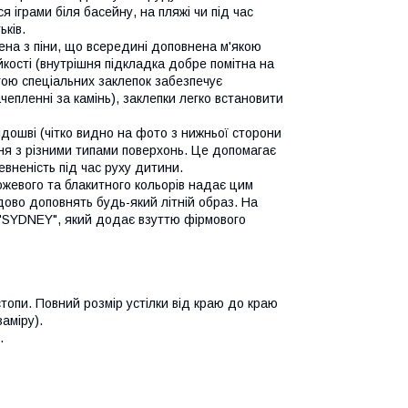
іграми біля басейну, на пляжі чи під час
ків.
ена з піни, що всередині доповнена м'якою
кості (внутрішня підкладка добре помітна на
гою спеціальних заклепок забезпечує
чепленні за камінь), заклепки легко встановити
дошві (чітко видно на фото з нижньої сторони
я з різними типами поверхонь. Це допомагає
евненість під час руху дитини.
жевого та блакитного кольорів надає цим
дово доповнять будь-який літній образ. На
 "SYDNEY", який додає взуттю фірмового
топи. Повний розмір устілки від краю до краю
аміру).
.