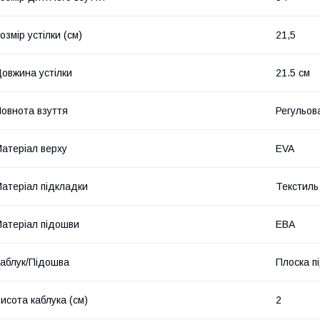
озмір устілки (см)
21,5
овжина устілки
21.5 см
овнота взуття
Регульова
атеріал верху
EVA
атеріал підкладки
Текстиль
атеріал підошви
ЕВА
аблук/Підошва
Плоска п
исота каблука (см)
2