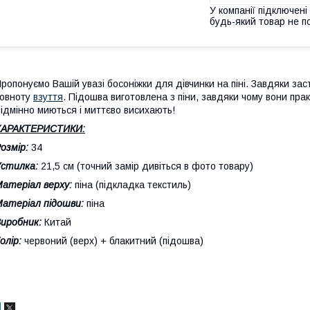
У компанії підключені
будь-який товар не п
ропонуємо Вашій увазі босоніжки для дівчинки на піні. Завдяки зас
овноту
взуття
. Підошва виготовлена з піни, завдяки чому вони пра
ідмінно миються і миттєво висихають!
ХАРАКТЕРИСТИКИ:
озмір:
34
стилка:
21,5 см (точний замір дивіться в фото товару)
атеріал верху:
піна (підкладка текстиль)
атеріал підошви:
піна
иробник:
Китай
олір:
червоний (верх) + блакитний (підошва)