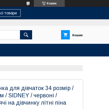
Кошик
сі товари
Кошик
нка для дівчаток 34 розмір /
м / SIDNEY / червоні /
чі на дівчинку літні піна