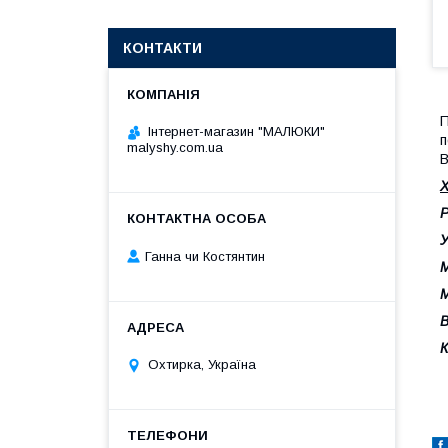
КОНТАКТИ
П
Інтернет-магазин "МАЛЮКИ"
п
malyshy.com.ua
В
Р
У
Ганна чи Костянтин
М
М
В
К
Охтирка, Україна