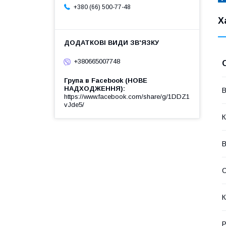
+380 (66) 500-77-48
Х
+380665007748
Група в Facebook (НОВЕ
НАДХОДЖЕННЯ)
В
https://www.facebook.com/share/g/1DDZ1
vJde5/
К
В
С
К
Р