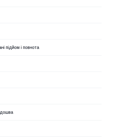
ні підйом і повнота
ідошва