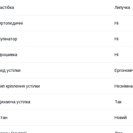
астібка
Липучка
ртопедичні
Ні
упінатор
Ні
Прошивка
Ні
ид устілки
Ергономі
ип кріплення устілки
Незнімна
ихаюча устілка
Так
Стан
Новий