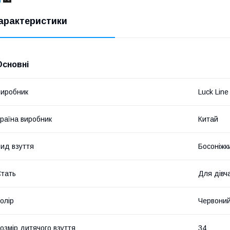
арактеристики
Основні
иробник
Luck Line
раїна виробник
Китай
ид взуття
Босоніжк
тать
Для дівч
олір
Червони
озмір дитячого взуття
34