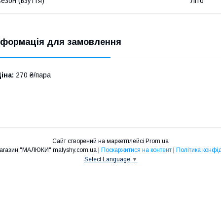
езон (взуття)
Літо
нформація для замовлення
іна:
270 ₴/пара
Сайт створений на маркетплейсі
Prom.ua
Інтернет-магазин "МАЛЮКИ" malyshy.com.ua |
Поскаржитися на контент
|
Політика конфі
Select Language
▼