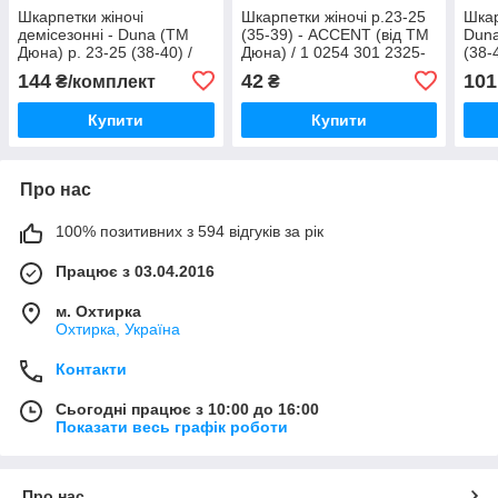
Шкарпетки жіночі
Шкарпетки жіночі р.23-25
Шкар
демісезонні - Duna (ТМ
(35-39) - ACCENT (від ТМ
Duna
Дюна) р. 23-25 (38-40) /
Дюна) / 1 0254 301 2325-
(38-
(комплект 3 пари) 1562-
білий / Акцент
пари
144
42
101
₴/комплект
₴
1000-сіро-беж / укорочені,
сітк
спорт
Купити
Купити
Про нас
100% позитивних з 594 відгуків за рік
Працює з 03.04.2016
м. Охтирка
Охтирка, Україна
Контакти
Сьогодні працює з 10:00 до 16:00
Показати весь графік роботи
Про нас