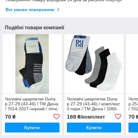
Всі умови повернення
Подібні товари компанії
Чоловічі шкарпетки Duna
Чоловічі шкарпетки Duna
Чоло
р.27-29 (43-46) / ТМ Дюна
р.27-29 (43-46) / комплект
р.25
/ 7014-2027-чорний / літні,
3 пари / ТМ Дюна / 1065-
/ 70
короткі, сітка, спорт
1111-сірий / демісезонні
70
169
70
₴
₴/комплект
високі
Купити
Купити