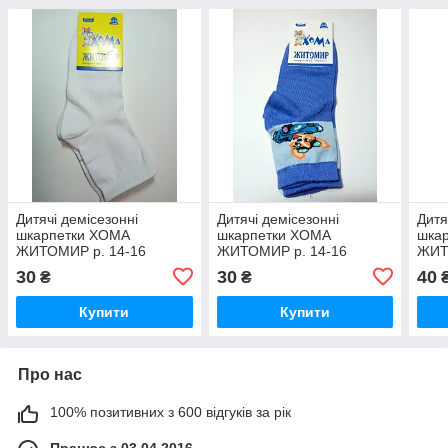
Дитячі демісезонні
Дитячі демісезонні
Дитя
шкарпетки ХОМА
шкарпетки ХОМА
шка
ЖИТОМИР р. 14-16
ЖИТОМИР р. 14-16
ЖИТ
ОДНОТОННІ - білий /
ЛИСЕНЯ - синій /
ДРАК
30
30
40
₴
₴
шкарпетки весна-осінь
шкарпетки весна-осінь
шкар
Купити
Купити
Про нас
100% позитивних з 600 відгуків за рік
Працює з 03.04.2016