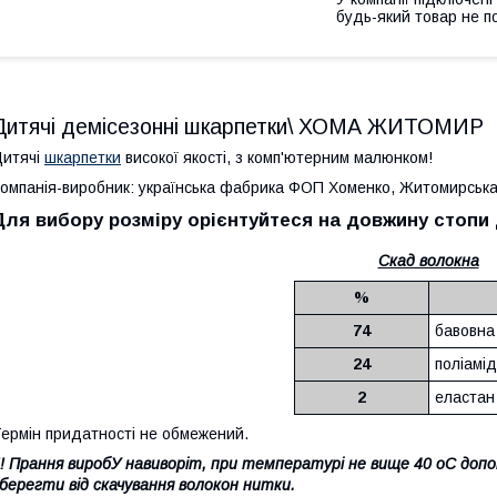
будь-який товар не п
Дитячі демісезонні шкарпетки\ ХОМА ЖИТОМИР
итячі
шкарпетки
високої якості, з комп'ютерним малюнком!
омпанія-виробник: українська фабрика ФОП Хоменко, Житомирська о
Для вибору розміру орієнтуйтеся на довжину стопи 
Скад волокна
%
74
бавовна
24
поліамід
2
еластан
ермін придатності не обмежений.
!! Прання виробУ навиворіт, при температурі не вище 40 оС допо
берегти від скачування волокон нитки.