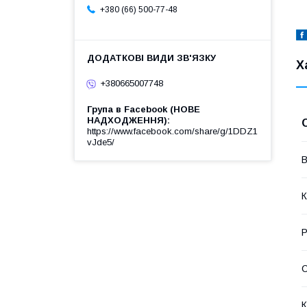
+380 (66) 500-77-48
Х
+380665007748
Група в Facebook (НОВЕ
НАДХОДЖЕННЯ)
https://www.facebook.com/share/g/1DDZ1
vJde5/
В
К
Р
С
К