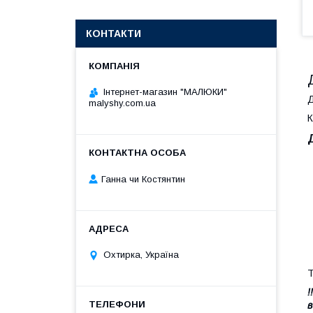
КОНТАКТИ
Інтернет-магазин "МАЛЮКИ"
Д
malyshy.com.ua
К
Ганна чи Костянтин
Охтирка, Україна
Т
!
в