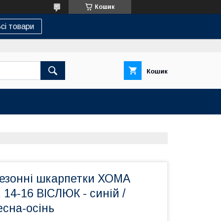
Кошик
сі товари
Кошик
сезонні шкарпетки ХОМА
14-16 ВІСЛЮК - синій /
есна-осінь