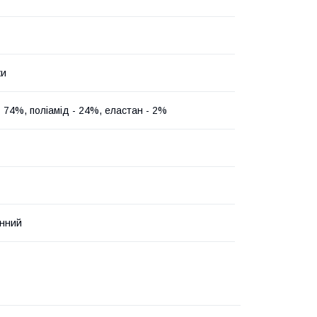
ки
- 74%, поліамід - 24%, еластан - 2%
нний