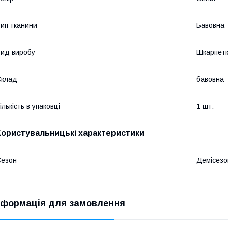
ип тканини
Бавовна
ид виробу
Шкарпет
Склад
бавовна 
ількість в упаковці
1 шт.
Користувальницькі характеристики
Сезон
Демісезо
нформація для замовлення