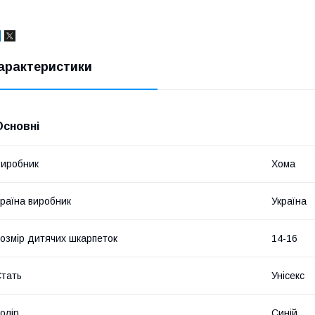
арактеристики
Основні
иробник
Хома
раїна виробник
Україна
озмір дитячих шкарпеток
14-16
тать
Унісекс
олір
Синій