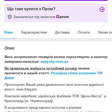
Що таке купити з Пром?
Замовлення під захистом
Опис
Характеристики
Доставка
Оплата
Умови п
Опис
Весь асортимент товарів можна переглянути в нашому
інтернет-магазині:
malyshy.com.ua
Як правильно вибрати потрібний розмір
можна
прочитати в нашій статті:
Розмірна сітка колготок ТМ
Дюна
Пропонуємо Вашій увазі демісезонні легкі колготки відмінної
якості, лінія Elegant.
Компанія-виробник: українська фабрика ТОВ "Дюна-Веста", р.
Красноград (м. Червоноград).
В асортименті представлені колготки з різними