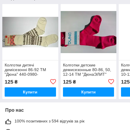
Колготки дитячі
Колготки детские
Колг
демісезонні 86-92 ТМ
демисезонные 80-86, 50,
деми
"Дюна" 440-0980-
12-14 ТМ "ДюнаЭЛИТ"
10-1
молочний / весна-осінь
489-1000-малиновый /
0980
125
125
125
₴
₴
колготи дитячі демісезонні
дитя
Купити
Купити
Про нас
100% позитивних з 594 відгуків за рік