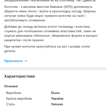
забарвленнями і малюнками як на хлопчиків, так і дівчаток.
Колготки - з високим вмістом бавовни (60%) допоможуть
зберегти ніжок тепло і зігріти в прохолодну погоду. Широка
нетугая гумка буде міцно тримати колготки на талії і
запобігатимуть сповзанню.
Добавки до складу волокна колгот поліаміду і еластану
служать для поліпшення споживчих властивостей, таких як
хороші рівномірне облягання, збереження форми в процесі
шкарпетки і після прання.
При купівлі колготок орієнтуйтеся на ріст і розмір стопи
дитини.
Приховати
Характеристики
Основні
Виробник
Duna
Країна виробник
Україна
Стать
Унісекс