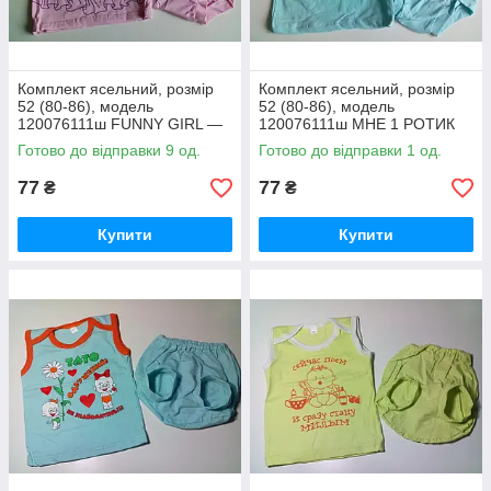
Комплект ясельний, розмір
Комплект ясельний, розмір
52 (80-86), модель
52 (80-86), модель
120076111ш FUNNY GIRL —
120076111ш МНЕ 1 РОТИК
рожевий
— св. блакитний
Готово до відправки 9 од.
Готово до відправки 1 од.
77
77
₴
₴
Купити
Купити