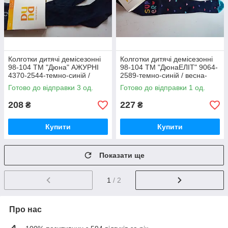
Колготки дитячі демісезонні
Колготки дитячі демісезонні
98-104 ТМ "Дюна" АЖУРНІ
98-104 ТМ "ДюнаЕЛІТ" 9064-
4370-2544-темно-синій /
2589-темно-синій / весна-
весна-осінь
осінь
Готово до відправки 3 од.
Готово до відправки 1 од.
208
227
₴
₴
Купити
Купити
Показати ще
1
/ 2
Про нас