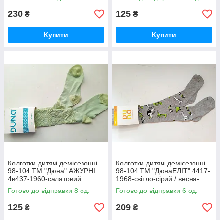
230
125
₴
₴
Купити
Купити
Колготки дитячі демісезонні
Колготки дитячі демісезонні
98-104 ТМ "Дюна" АЖУРНІ
98-104 ТМ "ДюнаЕЛІТ" 4417-
4в437-1960-салатовий
1968-світло-сірий / весна-
осінь
Готово до відправки 8 од.
Готово до відправки 6 од.
125
209
₴
₴