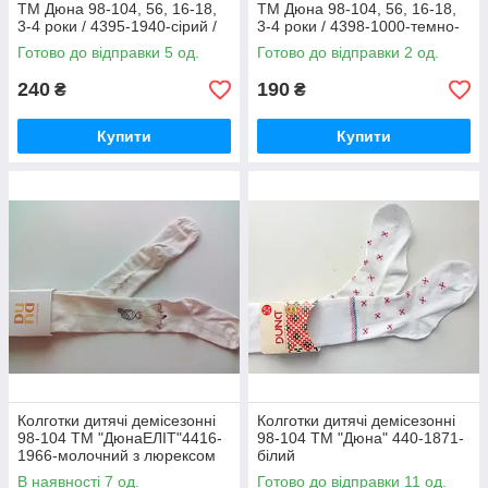
ТМ Дюна 98-104, 56, 16-18,
ТМ Дюна 98-104, 56, 16-18,
3-4 роки / 4395-1940-сірий /
3-4 роки / 4398-1000-темно-
колготи Duna весна-осінь
синій / колготи Duna весна-
Готово до відправки 5 од.
Готово до відправки 2 од.
осінь
240
190
₴
₴
Купити
Купити
Колготки дитячі демісезонні
Колготки дитячі демісезонні
98-104 ТМ "ДюнаЕЛІТ"4416-
98-104 ТМ "Дюна" 440-1871-
1966-молочний з люрексом
білий
В наявності 7 од.
Готово до відправки 11 од.