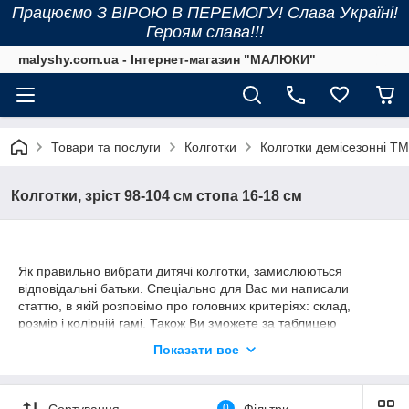
Працюємо З ВІРОЮ В ПЕРЕМОГУ! Слава Україні!
Героям слава!!!
malyshy.com.ua - Інтернет-магазин "МАЛЮКИ"
Товари та послуги
Колготки
Колготки демісезонні ТМ
Колготки, зріст 98-104 см стопа 16-18 см
Як правильно вибрати дитячі колготки, замислюються
відповідальні батьки. Спеціально для Вас ми написали
статтю, в якій розповімо про головних критеріях: склад,
розмір і колірній гамі. Також Ви зможете за таблицею
підібрати потрібний розмір колготок для своєї дитини.
Показати все
Розмірна сітка демісезонних і махрових колготок ТМ Дюна і
Легка хода представлена внизу нашої статті.
!!! НАТИСНІТЬ СЮДИ ДЛЯ ПЕРЕХОДУ НА СТАТТЮ !!!
Сортування
0
Фільтри