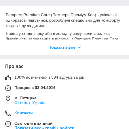
допомагають підтримувати здоров'я шкіри вашого
малюка.
Індикатор вологи, що показує, коли необхідно
Pampers Premium Care (Памперс Преміум Кеа) - унікальні
змінити підгузник.
одноразові підгузники, розроблені спеціально для комфорту
та догляду за дитиною.
Спеціальний шар, який рідкий стілець.
Навіть у літню спеку або в холодну зиму, коли є велика
Рекомендовано Союзом педіатрів країн СНД.
ймовірність запревания в підгузку, з Pampers Premium Care
Склад бальзаму:
Вазелін, stearyl алкоголю,
(Памперс Преміум Кеа) цього не трапляється. Адже у цих
екстракт алое рідкий вазелін/вазелінове масло.
Показати все
підгузників є дихаючий і ніжний внутрішній шар, виконаний за
структурою бджолиних сот. Це дозволяє підгузнику однаково
Увагу (Warnings)!
Щоб уникнути ризику удушення зберігайте
добре вбирати і вологу, і рідкий стілець малюка.
всі пакувальні матеріали далеко від немовлят і дітей.
Про нас
Гаряча лінія Procter&Gamble (для споживачів):
(0-800)
505-000
100% позитивних з 594 відгуків за рік
Виробник:
Procter & Gamble.
Працює з 03.04.2016
м. Охтирка
Охтирка, Україна
Контакти
Сьогодні вихідний
Показати весь графік роботи