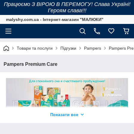
Працюємо З ВІРОЮ В ПЕРЕМОГУ! Слава Україні!
Героям слава!!!
malyshy.com.ua - Інтернет-магазин "МАЛЮКИ"
Товари та послуги
Підгузки
Pampers
Pampers Pr
Pampers Premium Care
Показати все
Тепер малюк відчує тільки вашу любов разом з Pampers
Premium Care. Це ідеальний захист шкіри з самого першого
дотику. М'які, як шовк і миттєво сухі. Ці підгузники спеціально