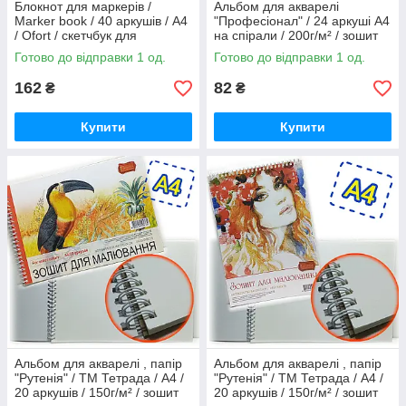
Блокнот для маркерів /
Альбом для акварелі
Marker book / 40 аркушів / А4
"Професіонал" / 24 аркуші A4
/ Ofort / скетчбук для
на спірали / 200г/м² / зошит
малювання маркерами /
для малювання ТМ Тетрада /
Готово до відправки 1 од.
Готово до відправки 1 од.
помаранчевий
№3
162
82
₴
₴
Купити
Купити
Альбом для акварелі , папір
Альбом для акварелі , папір
"Рутенія" / ТМ Тетрада / A4 /
"Рутенія" / ТМ Тетрада / A4 /
20 аркушів / 150г/м² / зошит
20 аркушів / 150г/м² / зошит