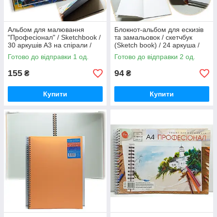
Альбом для малювання
Блокнот-альбом для ескизів
"Професіонал" / Sketchbook /
та замальовок / скетчбук
30 аркушів A3 на спірали /
(Sketch book) / 24 аркуша /
200г/м² ТМ Тетрада / №1
200х200 / тверда обкладинка
Готово до відправки 1 од.
Готово до відправки 2 од.
/ №9581
155
94
₴
₴
Купити
Купити