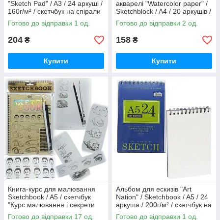
"Sketch Pad" / A3 / 24 аркуші /
акварелі "Watercolor paper" /
160г/м² / скетчбук на спірали
Sketchblock / A4 / 20 аркушів /
/ для акварелі, масла, акрила
200г/м² / скетчбук клеєний
Готово до відправки 1 од.
Готово до відправки 2 од.
204
158
₴
₴
Купити
Купити
Книга-курс для малювання
Альбом для ескизів "Art
Sketchbook / A5 / скетчбук
Nation" / Sketchbook / A5 / 24
"Курс малювання і секрети
аркуша / 200г/м² / скетчбук на
майстерності" (покадрова
спірали / XQSU5200
Готово до відправки 17 од.
Готово до відправки 1 од.