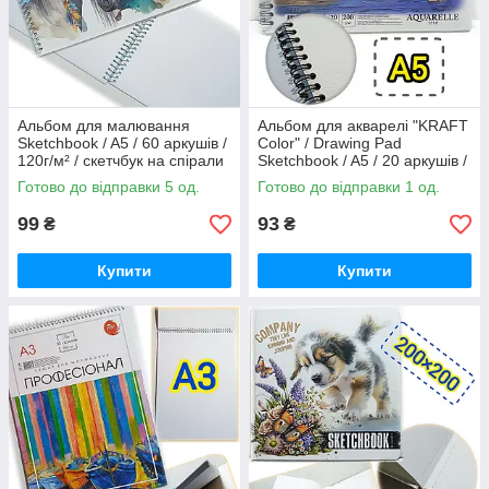
Альбом для малювання
Альбом для акварелі "KRAFT
Sketchbook / A5 / 60 аркушів /
Color" / Drawing Pad
120г/м² / скетчбук на спірали
Sketchbook / A5 / 20 аркушів /
/ N9588
200г/м² / скетчбук на спіралі
Готово до відправки 5 од.
Готово до відправки 1 од.
99
93
₴
₴
Купити
Купити