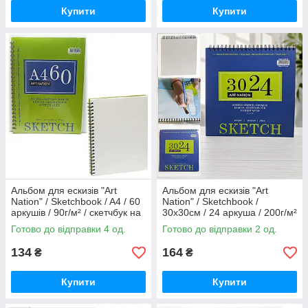
Купити
Купити
Альбом для ескизів "Art
Альбом для ескизів "Art
Nation" / Sketchbook / A4 / 60
Nation" / Sketchbook /
аркушів / 90г/м² / скетчбук на
30х30см / 24 аркуша / 200г/м²
спірали / XQSL4110
/ скетчбук на спірали /
Готово до відправки 4 од.
Готово до відправки 2 од.
XQSU3030
134
164
₴
₴
Купити
Купити