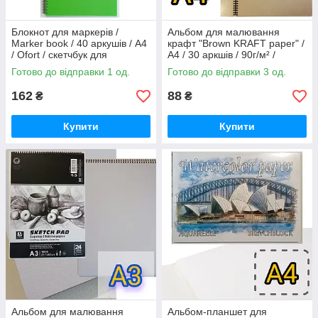
Блокнот для маркерів /
Альбом для малювання
Marker book / 40 аркушів / А4
крафт "Brown KRAFT paper" /
/ Ofort / скетчбук для
A4 / 30 аркшів / 90г/м² /
малювання маркерами /
скетчбук на спірали / Drawing
Готово до відправки 1 од.
Готово до відправки 3 од.
салатовий
Beautiful Coliseum
162
88
₴
₴
Купити
Купити
Альбом для малювання
Альбом-планшет для