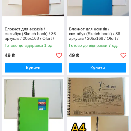
Блокнот для ескизів /
Блокнот для ескизів /
скетчбук (Sketch book) / 36
скетчбук (Sketch book) / 36
аркушів / 205х168 / Ofort /
аркушів / 205х168 / Ofort /
теракотовий
синій
Готово до відправки 1 од.
Готово до відправки 7 од.
49
49
₴
₴
Купити
Купити