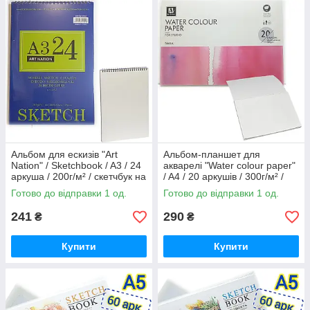
Альбом для ескизів "Art
Альбом-планшет для
Nation" / Sketchbook / A3 / 24
акварелі "Water colour paper"
аркуша / 200г/м² / скетчбук на
/ A4 / 20 аркушів / 300г/м² /
спірали / XQSU3200
скетчбук клеєний / 430020-N
Готово до відправки 1 од.
Готово до відправки 1 од.
241
290
₴
₴
Купити
Купити