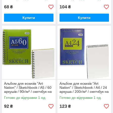
система малювання)
68
104
₴
₴
Купити
Купити
Альбом для ескизів "Art
Альбом для ескизів "Art
Nation" / Sketchbook / A5 / 60
Nation" / Sketchbook / A4 / 24
аркушів / 90г/м² / скетчбук на
аркуша / 200г/м² / скетчбук на
спірали / XQSL5110
спірали / XQSU4200
Готово до відправки 1 од.
Готово до відправки 1 од.
92
123
₴
₴