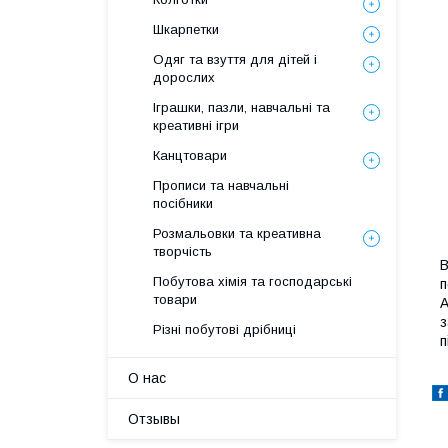
Шкарпетки
Одяг та взуття для дітей і
дорослих
Іграшки, пазли, навчальні та
креативні ігри
Канцтовари
Прописи та навчальні
посібники
Розмальовки та креативна
творчість
B
Побутова хімія та господарські
п
товари
А
з
Різні побутові дрібниці
п
О нас
Отзывы