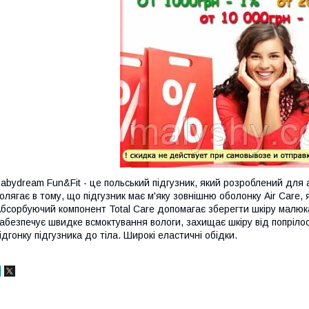
abydream Fun&Fit - це польський підгузник, який розроблений для а
олягає в тому, що підгузник має м'яку зовнішню оболонку Air Care,
бсорбуючий компонент Total Care допомагає зберегти шкіру малюка
абезпечує швидке всмоктування вологи, захищає шкіру від попрілост
ідгонку підгузника до тіла. Широкі еластичні обідки.